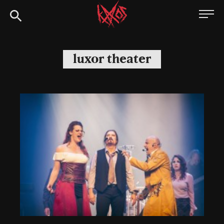
Siirry
Kaaoszine
suoraan
sisältöön
luxor theater