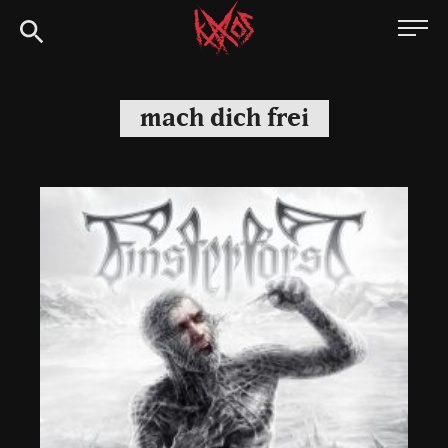
Siirry
Kaaoszine
suoraan
sisältöön
mach dich frei