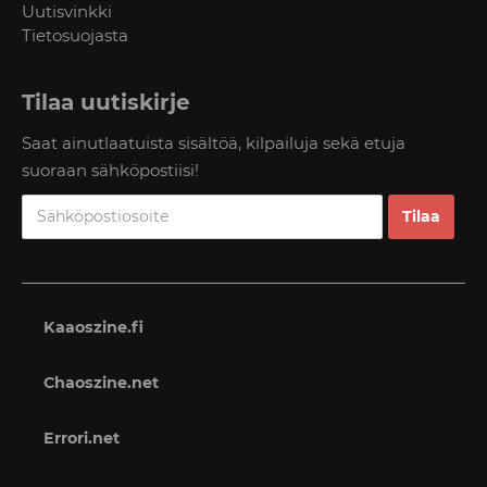
Uutisvinkki
Tietosuojasta
Tilaa uutiskirje
Saat ainutlaatuista sisältöä, kilpailuja sekä etuja
suoraan sähköpostiisi!
Kaaoszine.fi
Chaoszine.net
Errori.net