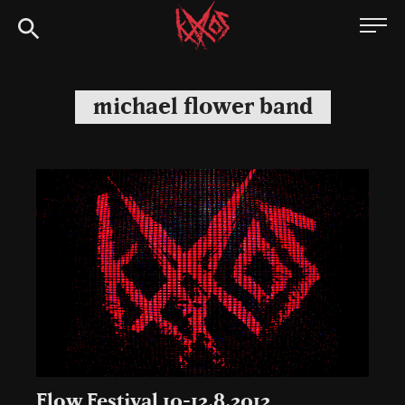
Siirry
Kaaoszine
suoraan
sisältöön
michael flower band
Flow Festival 10-12.8.2012