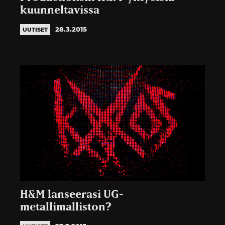
kuunneltavissa
28.3.2015
UUTISET
H&M lanseerasi UG-
metallimalliston?