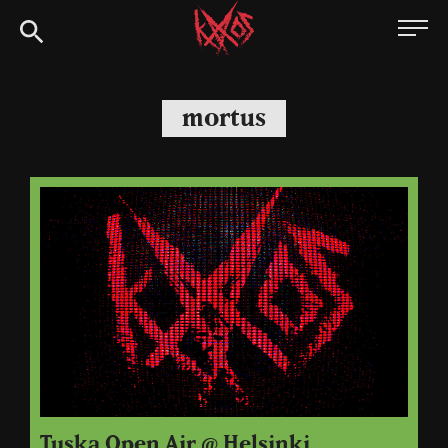
Siirry
Kaaoszine
suoraan
sisältöön
mortus
Tuska Open Air @ Helsinki,