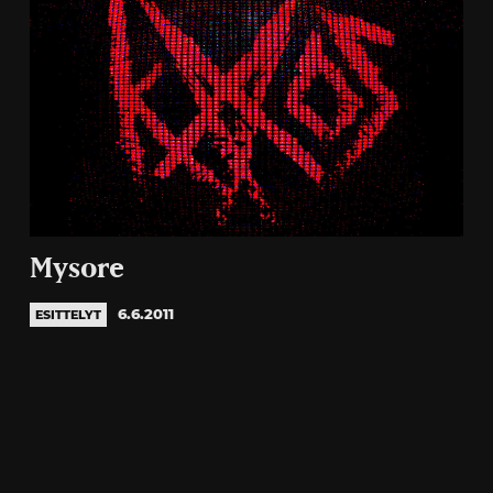
Mysore
6.6.2011
ESITTELYT