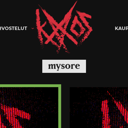
Kaaoszine
RVOSTELUT
KAU
mysore