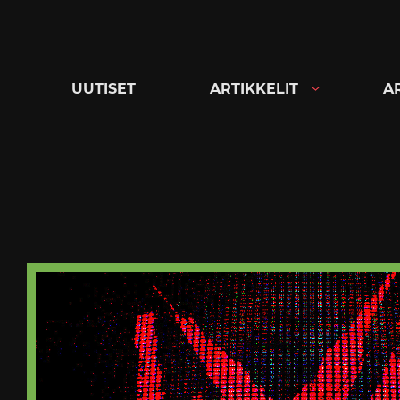
Siirry
suoraan
sisältöön
UUTISET
ARTIKKELIT
A