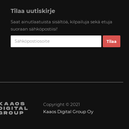
Tilaa uutiskirje
Saat ainutlaatuista sisältöä, kilpailuja sekä etuja
suoraan sähköpostiisi!
Copyright © 2021
Kaaos Digital Group Oy