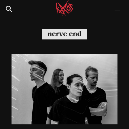
Siirry
Kaaoszine
suoraan
sisältöön
nerve end