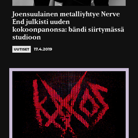
Joensuulainen metalliyhtye Nerve
End julkisti uuden
kokoonpanonsa: bändi siirtymässä
studioon
17.4.2019
UUTISET