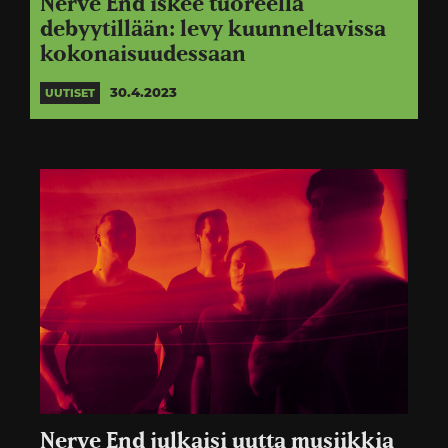
Nerve End iskee tuoreella
debyytillään: levy kuunneltavissa
kokonaisuudessaan
30.4.2023
UUTISET
Nerve End julkaisi uutta musiikkia