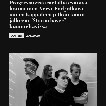
Progressiivista metallia esittävä
kotimainen Nerve End julkaisi
uuden kappaleen pitkän tauon
jälkeen: ”Stormchaser”
kuunneltavissa
2.4.2020
UUTISET