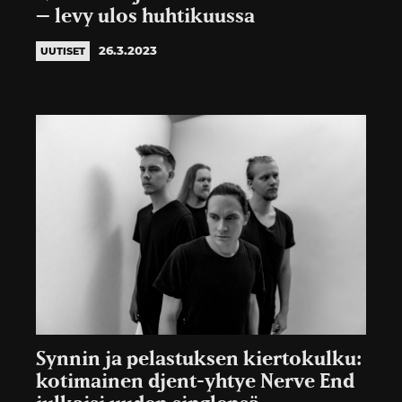
– levy ulos huhtikuussa
26.3.2023
UUTISET
Synnin ja pelastuksen kiertokulku:
kotimainen djent-yhtye Nerve End