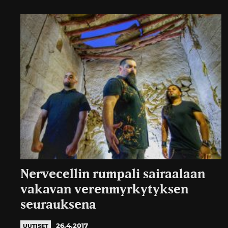
Nervecellin rumpali sairaalaan
vakavan verenmyrkytyksen
seurauksena
26.4.2017
UUTISET