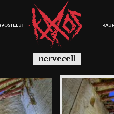
Kaaoszine
RVOSTELUT
KAU
nervecell