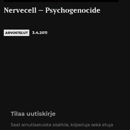
Nervecell – Psychogenocide
3.4.2011
ARVOSTELUT
Tilaa uutiskirje
Saat ainutlaatuista sisältöä, kilpailuja sekä etuja