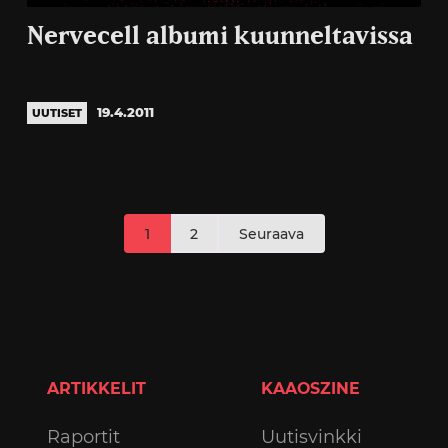
Nervecell albumi kuunneltavissa
19.4.2011
UUTISET
Artikkelien
1
2
Seuraava
sivutus
ARTIKKELIT
KAAOSZINE
Raportit
Uutisvinkki