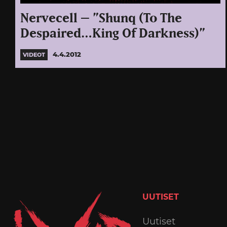
Nervecell – ”Shunq (To The
Despaired…King Of Darkness)”
4.4.2012
VIDEOT
UUTISET
Uutiset