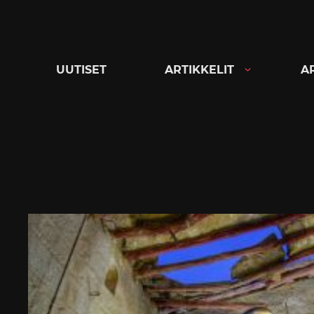
Siirry
suoraan
sisältöön
UUTISET
ARTIKKELIT
A