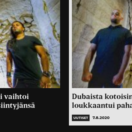
i vaihtoi
Dubaista kotoisi
iintyjänsä
loukkaantui paha
7.8.2020
UUTISET