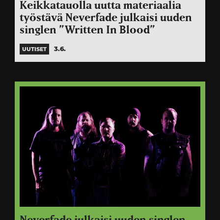
Keikkatauolla uutta materiaalia
työstävä Neverfade julkaisi uuden
singlen ”Written In Blood”
3.6.
UUTISET