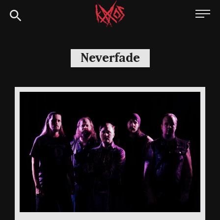
Siirry
Kaaoszine
suoraan
sisältöön
Neverfade