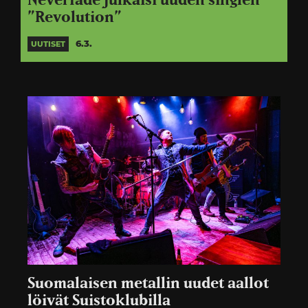
Neverfade julkaisi uuden singlen
”Revolution”
6.3.
UUTISET
Suomalaisen metallin uudet aallot
löivät Suistoklubilla