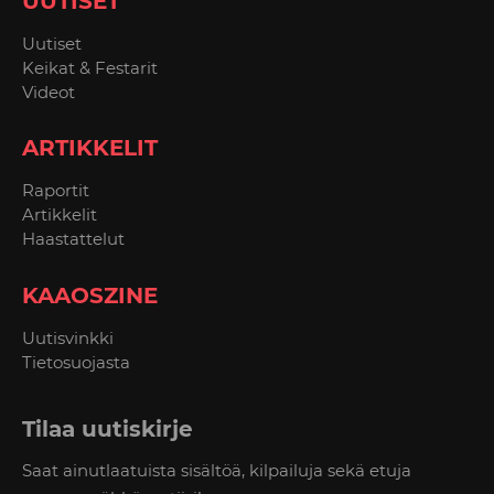
UUTISET
Uutiset
Keikat & Festarit
Videot
ARTIKKELIT
Raportit
Artikkelit
Haastattelut
KAAOSZINE
Uutisvinkki
Tietosuojasta
Tilaa uutiskirje
Saat ainutlaatuista sisältöä, kilpailuja sekä etuja