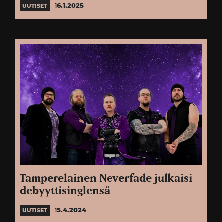
16.1.2025
UUTISET
Tamperelainen Neverfade julkaisi
debyyttisinglensä
15.4.2024
UUTISET