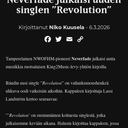
Neverfade julkaisi uuden
singlen ”Revolution”
Kirjoittanut
Niko Kuusela
- 6.3.2026
Facebook
Twitter
Email
Copy
Link
Neverfade
Tamperelainen NWOFHM-pioneeri
julkaisi uutta
musiikkia ruotsalaisen King2Music-levy-yhtiön kirjoilla.
Bändin uusi single ”
Revolution
” on vallankumoushenkeä
uhkuva oodi vaikeisiin aikoihin. Kappaleen kirjoittaja Lassi
Landström kertoo seuraavaa:
”’
Revolution
’ on ensimmäinen kolmesta singlestä, jotka
julkaisemme kevään aikana. Halusin kirjoittaa kappaleen, jossa