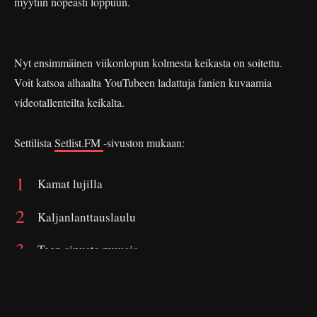
myytiin nopeasti loppuun.
Nyt ensimmäinen viikonlopun kolmesta keikasta on soitettu.
Voit katsoa alhaalta YouTubeen ladattuja fanien kuvaamia
videotallenteilta keikalta.
Settilista
Setlist.FM
-sivuston mukaan:
Kamat lujilla
Kaljanlanttauslaulu
Teen sinusta muusia
Akun tehdas
Pannaan pannaan