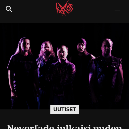
Siirry
Kaaoszine
suoraan
sisältöön
UUTISET