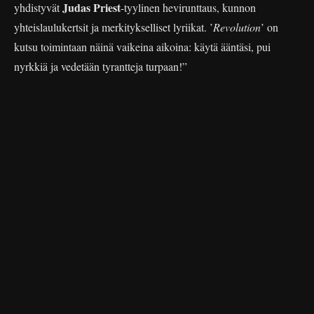
Judas Priest
yhdistyvät
-tyylinen hevirunttaus, kunnon
yhteislaulukertsit ja merkitykselliset lyriikat. ’
Revolution
’ on
kutsu toimintaan näinä vaikeina aikoina: käytä ääntäsi, pui
nyrkkiä ja vedetään tyrantteja turpaan!”