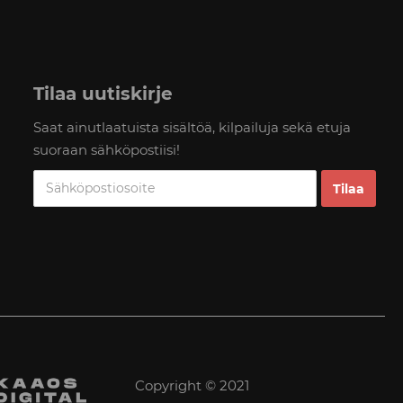
Tilaa uutiskirje
Saat ainutlaatuista sisältöä, kilpailuja sekä etuja
suoraan sähköpostiisi!
Copyright © 2021