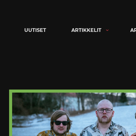
Siirry
suoraan
sisältöön
UUTISET
ARTIKKELIT
A