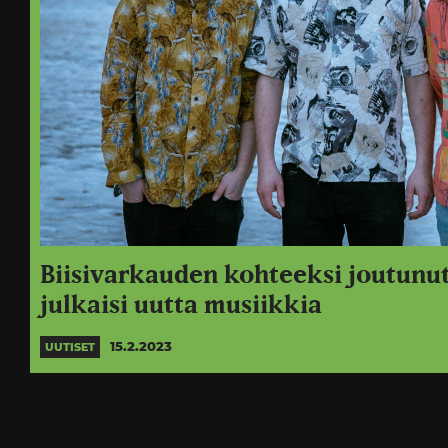
Biisivarkauden kohteeksi joutunu
julkaisi uutta musiikkia
15.2.2023
UUTISET