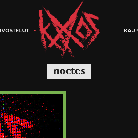
Kaaoszine
RVOSTELUT
KAU
noctes