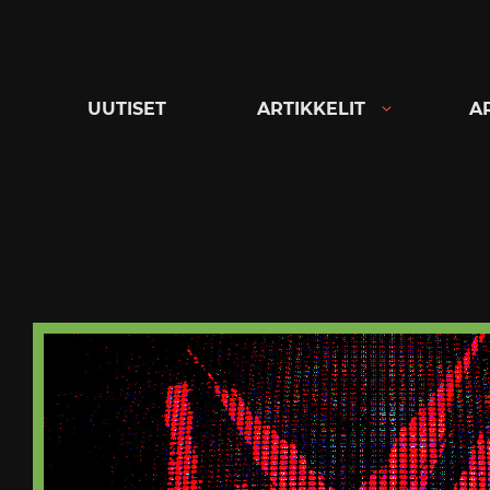
Siirry
suoraan
sisältöön
UUTISET
ARTIKKELIT
A