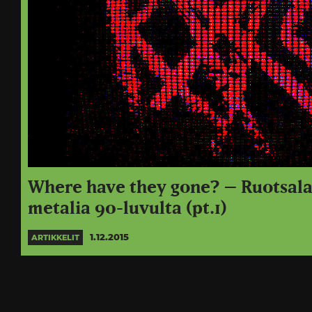
Where have they gone? – Ruotsala
metalia 90-luvulta (pt.1)
1.12.2015
ARTIKKELIT