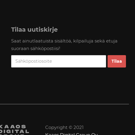
Tilaa uutiskirje
Saat ainutlaatuista sisältöä, kilpailuja sekä etuja
suoraan sähköpostiisi!
Copyright © 2021
Kaaos Digital Group Oy