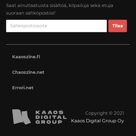
Saat ainutlaatuista sisältöä, kilpailuja sekä etuja
suoraan sähköpostiisi!
Kaaoszine.fi
Chaoszine.net
Errori.net
Copyright © 2021
Kaaos Digital Group Oy