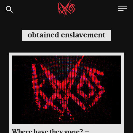
Siirry
Kaaoszine
suoraan
sisältöön
obtained enslavement
Where have they gone? –