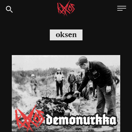
Siirry
Kaaoszine
suoraan
sisältöön
oksen