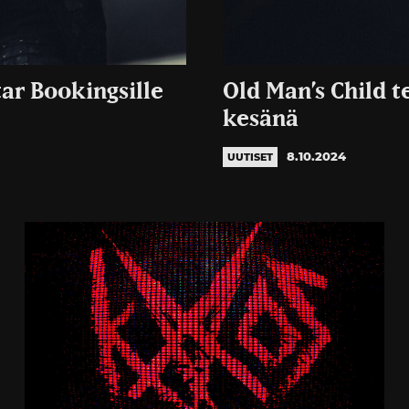
ar Bookingsille
Old Man’s Child t
kesänä
8.10.2024
UUTISET