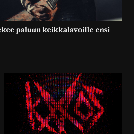
ekee paluun keikkalavoille ensi