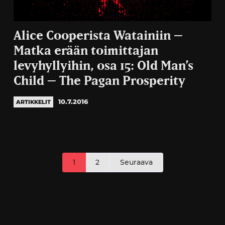
Alice Cooperista Watainiin –
Matka erään toimittajan
levyhyllyihin, osa 15: Old Man’s
Child – The Pagan Prosperity
10.7.2016
ARTIKKELIT
Artikkelien
1
2
Seuraava
sivutus