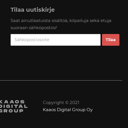
Tilaa uutiskirje
Saat ainutlaatuista sisältöä, kilpailuja sekä etuja
suoraan sähköpostiisi!
Copyright © 2021
Kaaos Digital Group Oy