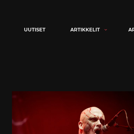
Siirry
suoraan
sisältöön
UUTISET
ARTIKKELIT
A