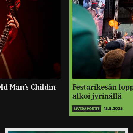
ld Man’s Childin
Festarikesän lopp
alkoi jyrinällä
15.8.2025
LIVERAPORTIT