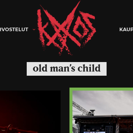
Kaaoszine
RVOSTELUT
KAU
old man’s child