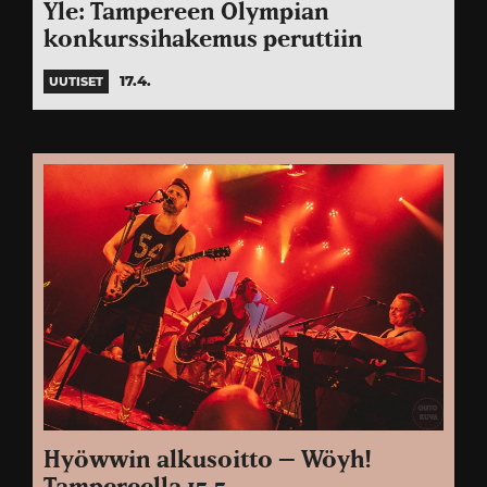
Yle: Tampereen Olympian
konkurssihakemus peruttiin
17.4.
UUTISET
Hyöwwin alkusoitto – Wöyh!