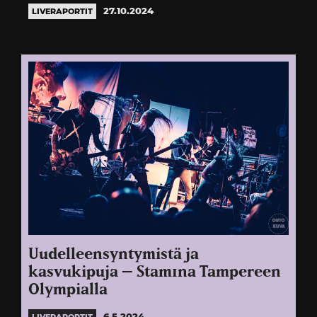
27.10.2024
LIVERAPORTIT
Uudelleensyntymistä ja
kasvukipuja – Stam1na Tampereen
Olympialla
6.5.2024