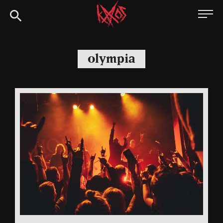
Siirry
Kaaoszine
suoraan
sisältöön
olympia