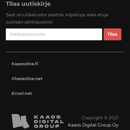
Tilaa uutiskirje
Saat ainutlaatuista sisältöä, kilpailuja sekä etuja
suoraan sähköpostiisi!
Kaaoszine.fi
Chaoszine.net
Errori.net
Copyright © 2021
Kaaos Digital Group Oy