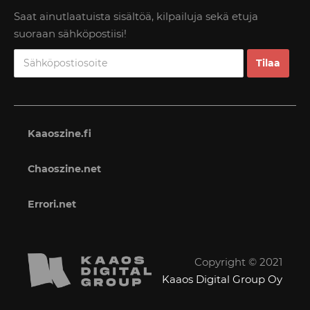
Saat ainutlaatuista sisältöä, kilpailuja sekä etuja
suoraan sähköpostiisi!
Kaaoszine.fi
Chaoszine.net
Errori.net
Copyright © 2021
Kaaos Digital Group Oy