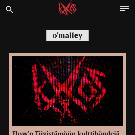
Siirry
Kaaoszine
suoraan
sisältöön
o’malley
Flow’n Tiivistämöön kulttibändejä