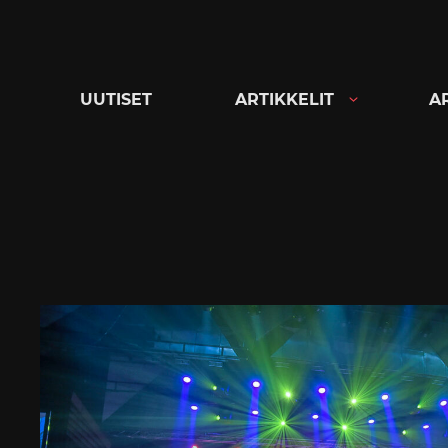
Siirry
suoraan
sisältöön
UUTISET
ARTIKKELIT
A