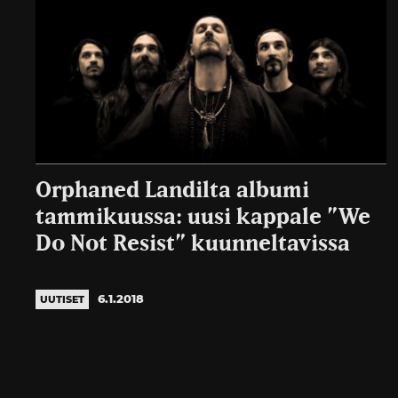
Orphaned Landilta albumi
tammikuussa: uusi kappale ”We
Do Not Resist” kuunneltavissa
6.1.2018
UUTISET