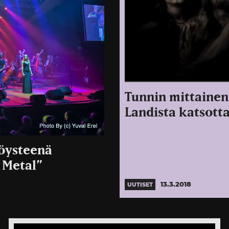
Tunnin mittaine
Landista katsotta
Höysteenä
l Metal”
13.3.2018
UUTISET