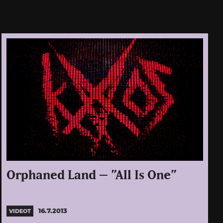
Orphaned Land – ”All Is One”
16.7.2013
VIDEOT