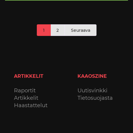
Artikkelien
1
2
Seuraava
sivutus
ARTIKKELIT
KAAOSZINE
Raportit
Uutisvinkki
Artikkelit
Tietosuojasta
Haastattelut