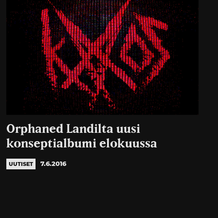
Orphaned Landilta uusi
konseptialbumi elokuussa
7.6.2016
UUTISET