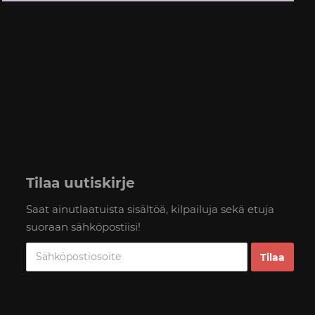
Tilaa uutiskirje
Saat ainutlaatuista sisältöä, kilpailuja sekä etuja
suoraan sähköpostiisi!