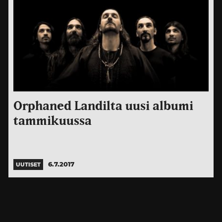
Orphaned Landilta uusi albumi
tammikuussa
6.7.2017
UUTISET