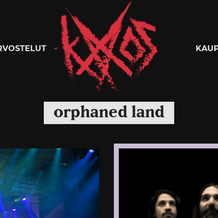
Kaaoszine
RVOSTELUT
KAU
orphaned land