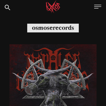
Siirry
Kaaoszine
suoraan
sisältöön
osmoserecords