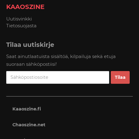
KAAOSZINE
Uutisvinkki
Tietosuojasta
Tilaa uutiskirje
Saat ainutlaatuista sisältöä, kilpailuja sekä etuja
suoraan sähköpostiisi!
Kaaoszine.fi
Chaoszine.net