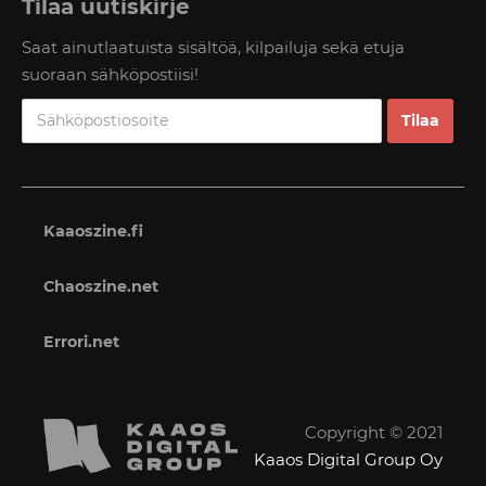
Tilaa uutiskirje
Saat ainutlaatuista sisältöä, kilpailuja sekä etuja
suoraan sähköpostiisi!
Kaaoszine.fi
Chaoszine.net
Errori.net
Copyright © 2021
Kaaos Digital Group Oy