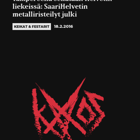
liekeissä: SaariHelvetin
metalliristeilyt julki
18.2.2016
KEIKAT & FESTARIT