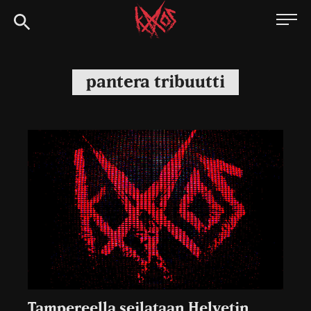
Siirry
Kaaoszine
suoraan
sisältöön
pantera tribuutti
Tampereella seilataan Helvetin