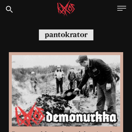
Siirry
Kaaoszine
suoraan
sisältöön
pantokrator