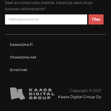
Saat ainutlaatuista sisältöä, kilpailuja sekä etuja
suoraan sähköpostiisi!
Kaaoszine.fi
Chaoszine.net
Errori.net
Copyright © 2021
Kaaos Digital Group Oy