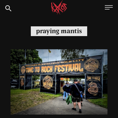
Siirry
Kaaoszine
suoraan
sisältöön
praying mantis