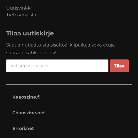
Uutisvinkki
Tietosuojasta
Tilaa uutiskirje
Saat ainutlaatuista sisältöä, kilpailuja sekä etuja
suoraan sähköpostiisi!
Kaaoszine.fi
Chaoszine.net
Errori.net