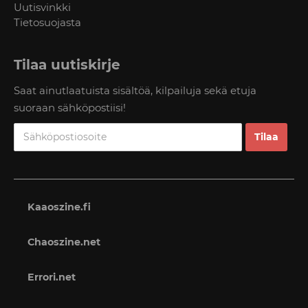
Uutisvinkki
Tietosuojasta
Tilaa uutiskirje
Saat ainutlaatuista sisältöä, kilpailuja sekä etuja
suoraan sähköpostiisi!
Kaaoszine.fi
Chaoszine.net
Errori.net