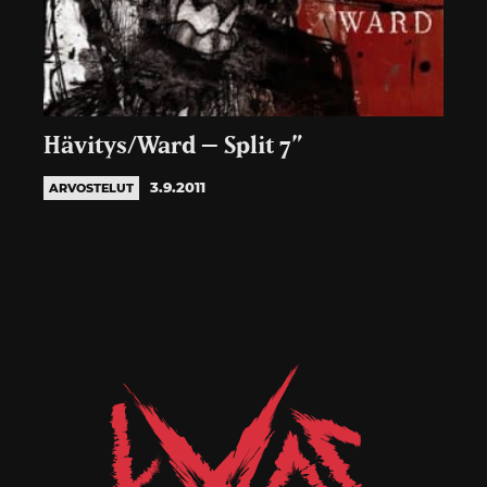
Hävitys/Ward – Split 7”
3.9.2011
ARVOSTELUT