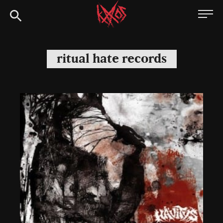
Siirry
Kaaoszine
suoraan
sisältöön
ritual hate records