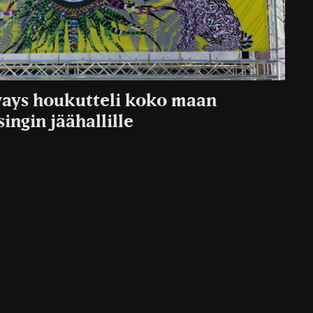
ways houkutteli koko maan
ingin jäähallille