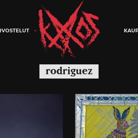
Kaaoszine
RVOSTELUT
KAU
rodriguez