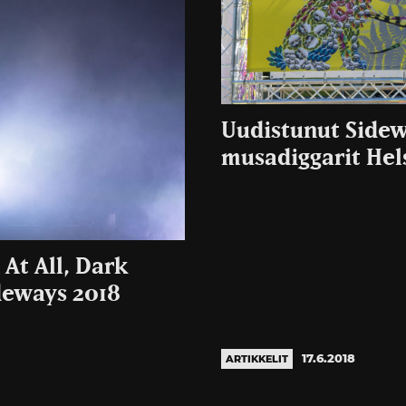
Uudistunut Side
musadiggarit Hels
 At All, Dark
deways 2018
17.6.2018
ARTIKKELIT