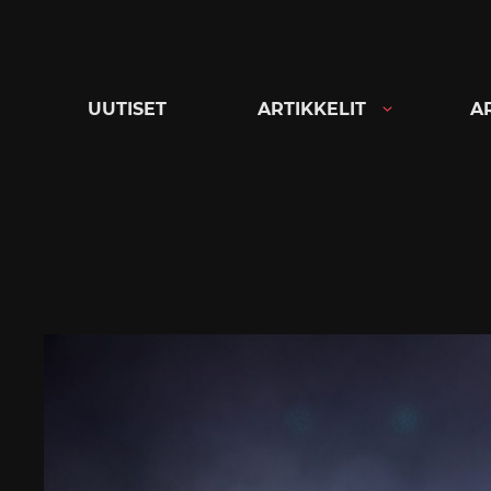
Siirry
suoraan
sisältöön
UUTISET
ARTIKKELIT
A