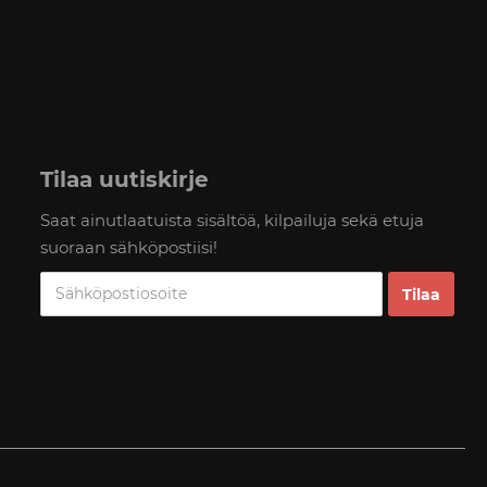
Tilaa uutiskirje
Saat ainutlaatuista sisältöä, kilpailuja sekä etuja
suoraan sähköpostiisi!