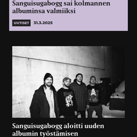
Sanguisugabogg sai kolmannen
albuminsa valmiiksi
31.3.2025
UUTISET
Sanguisugabogg aloitti uuden
albumin työstämisen