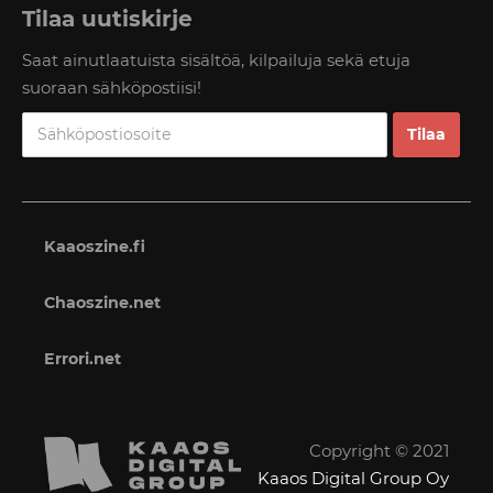
Tilaa uutiskirje
Saat ainutlaatuista sisältöä, kilpailuja sekä etuja
suoraan sähköpostiisi!
Kaaoszine.fi
Chaoszine.net
Errori.net
Copyright © 2021
Kaaos Digital Group Oy