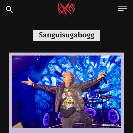
Siirry
Kaaoszine
suoraan
sisältöön
Sanguisugabogg