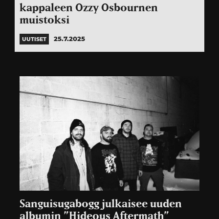
kappaleen Ozzy Osbournen
muistoksi
25.7.2025
UUTISET
Sanguisugabogg julkaisee uuden
albumin ”Hideous Aftermath”