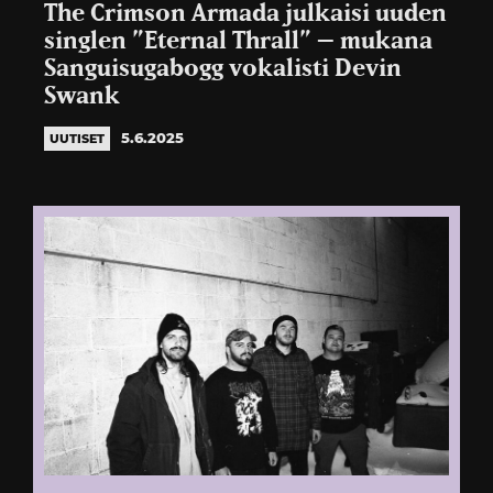
The Crimson Armada julkaisi uuden
singlen ”Eternal Thrall” – mukana
Sanguisugabogg vokalisti Devin
Swank
5.6.2025
UUTISET