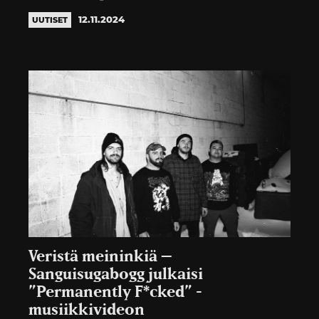
12.11.2024
UUTISET
Veristä meininkiä –
Sanguisugabogg julkaisi
”Permanently F*cked” -
musiikkivideon