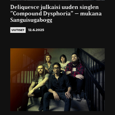
Deliquesce julkaisi uuden singlen
”Compound Dysphoria” – mukana
Sanguisugabogg
12.6.2025
UUTISET