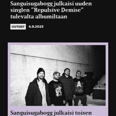
Sanguisugabogg julkaisi uuden
singlen ”Repulsive Demise”
tulevalta albumiltaan
4.9.2025
UUTISET
Sanguisugabogg julkaisi toisen