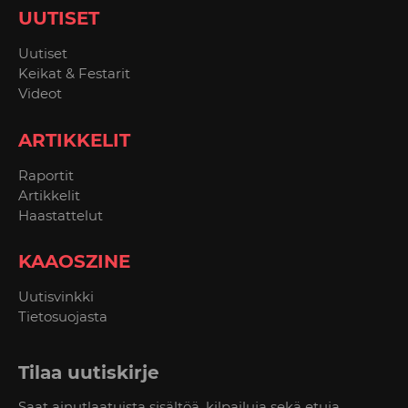
UUTISET
Uutiset
Keikat & Festarit
Videot
ARTIKKELIT
Raportit
Artikkelit
Haastattelut
KAAOSZINE
Uutisvinkki
Tietosuojasta
Tilaa uutiskirje
Saat ainutlaatuista sisältöä, kilpailuja sekä etuja