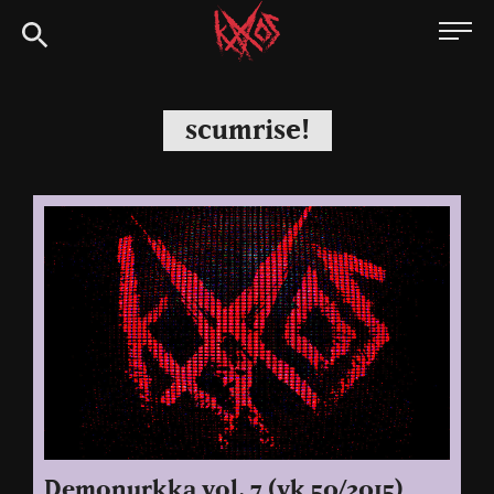
Siirry
Kaaoszine
suoraan
sisältöön
scumrise!
Demonurkka vol. 7 (vk 50/2015)