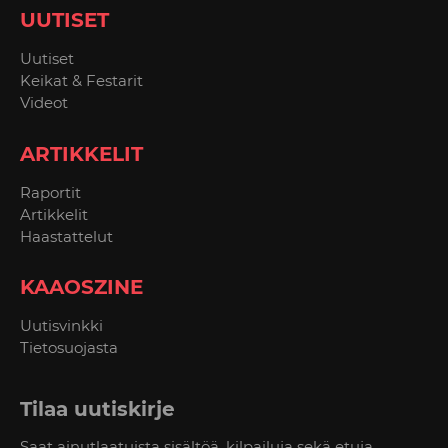
UUTISET
Uutiset
Keikat & Festarit
Videot
ARTIKKELIT
Raportit
Artikkelit
Haastattelut
KAAOSZINE
Uutisvinkki
Tietosuojasta
Tilaa uutiskirje
Saat ainutlaatuista sisältöä, kilpailuja sekä etuja