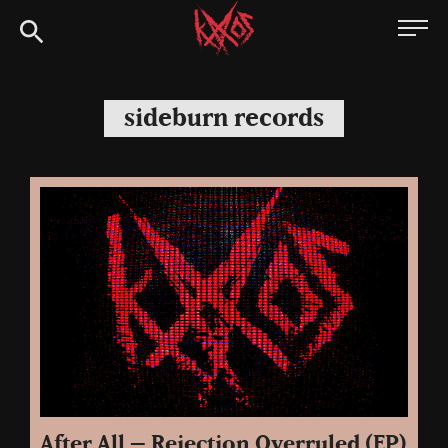
Siirry
Kaaoszine
suoraan
sisältöön
sideburn records
After All – Rejection Overruled (EP)