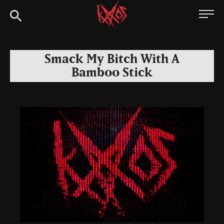
Siirry
Kaaoszine
suoraan
sisältöön
Smack My Bitch With A
Bamboo Stick