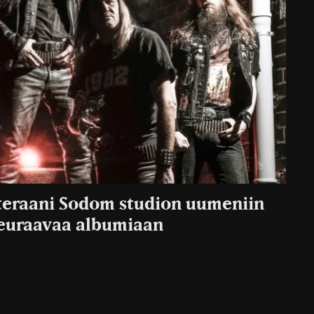
teraani Sodom studion uumeniin
euraavaa albumiaan