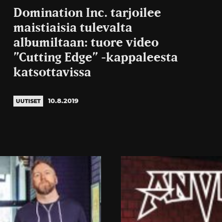
Domination Inc. tarjoilee
maistiaisia tulevalta
albumiltaan: tuore video
”Cutting Edge” -kappaleesta
katsottavissa
10.8.2019
UUTISET