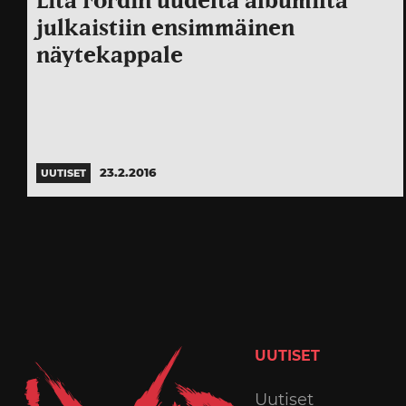
Lita Fordin uudelta albumilta
julkaistiin ensimmäinen
näytekappale
23.2.2016
UUTISET
UUTISET
Uutiset