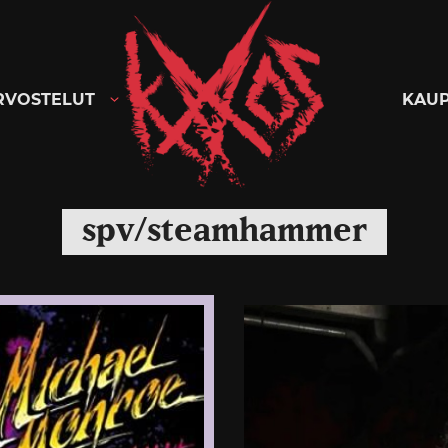
Kaaoszine
RVOSTELUT
KAU
spv/steamhammer