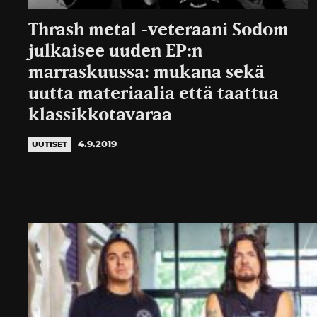
Thrash metal -veteraani Sodom
julkaisee uuden EP:n
marraskuussa: mukana sekä
uutta materiaalia että taattua
klassikkotavaraa
4.9.2019
UUTISET