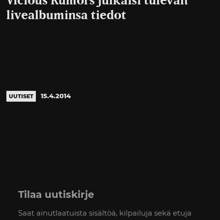
Vicious Rumors julkaisi tulevan
livealbuminsa tiedot
15.4.2014
UUTISET
Tilaa uutiskirje
Saat ainutlaatuista sisältöä, kilpailuja sekä etuja