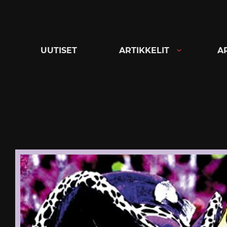
Siirry
suoraan
sisältöön
UUTISET
ARTIKKELIT
A