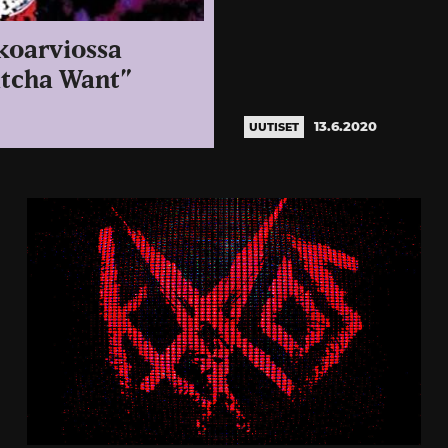
koarviossa
atcha Want”
13.6.2020
UUTISET