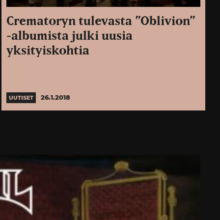
Crematoryn tulevasta ”Oblivion”
-albumista julki uusia
yksityiskohtia
26.1.2018
UUTISET