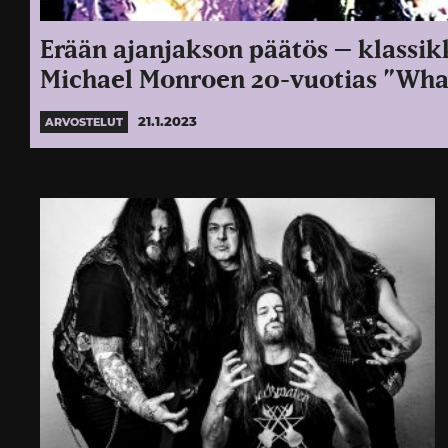
Erään ajanjakson päätös – klassik
Michael Monroen 20-vuotias ”Wh
21.1.2023
ARVOSTELUT