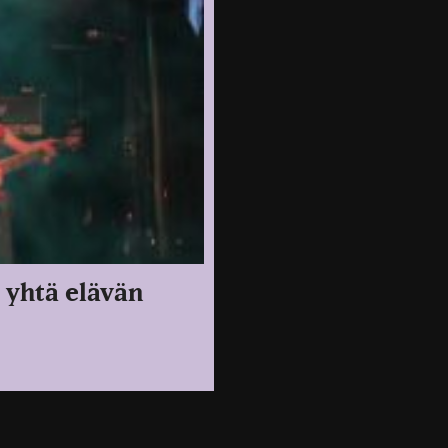
e yhtä elävän