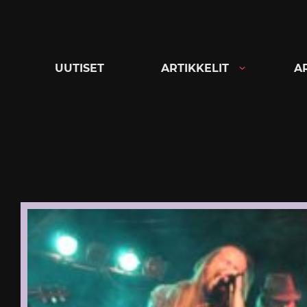
Siirry
suoraan
sisältöön
UUTISET
ARTIKKELIT
A