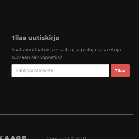
Tilaa uutiskirje
Saat ainutlaatuista sisältöä, kilpailuja sekä etuja
suoraan sähköpostiisi!
Copyright © 2021