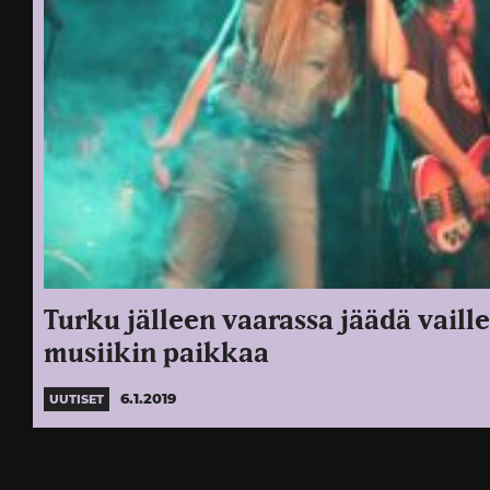
Turku jälleen vaarassa jäädä vaill
musiikin paikkaa
6.1.2019
UUTISET