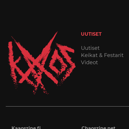
UUTISET
Uutiset
Keikat & Festarit
Videot
Kaaoszine.fi
Chaoszine.net