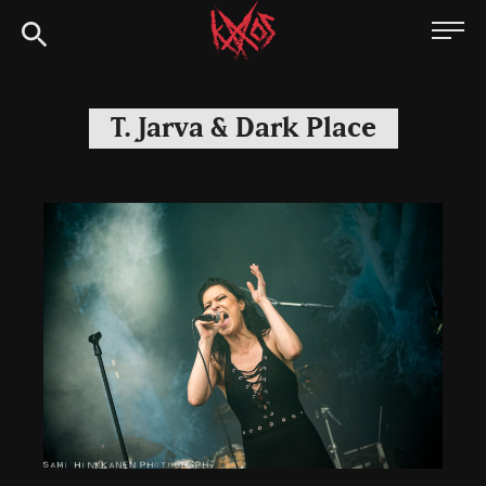
Siirry
Kaaoszine
suoraan
sisältöön
T. Jarva & Dark Place