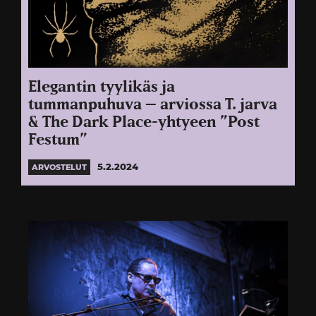
Elegantin tyylikäs ja
tummanpuhuva – arviossa T. jarva
& The Dark Place-yhtyeen ”Post
Festum”
5.2.2024
ARVOSTELUT