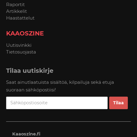
Raportit
Artikkelit
Haastattelut
KAAOSZINE
Uutisvinkki
Tietosuojasta
Tilaa uutiskirje
Saat ainutlaatuista sisältöä, kilpailuja sekä etuja
suoraan sähköpostiisi!
Kaaoszine.fi