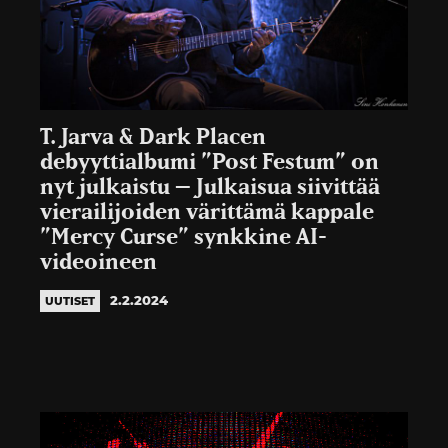
T. Jarva & Dark Placen
debyyttialbumi ”Post Festum” on
nyt julkaistu – Julkaisua siivittää
vierailijoiden värittämä kappale
”Mercy Curse” synkkine AI-
videoineen
2.2.2024
UUTISET