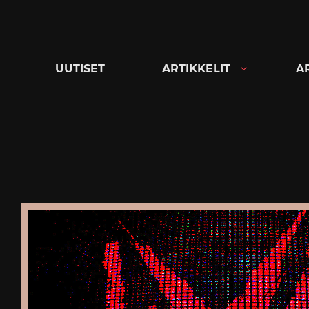
Siirry
suoraan
sisältöön
UUTISET
ARTIKKELIT
A