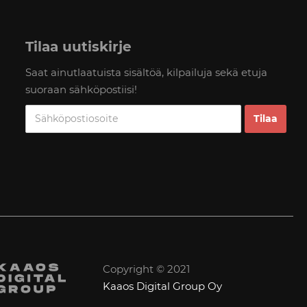
Tilaa uutiskirje
Saat ainutlaatuista sisältöä, kilpailuja sekä etuja
suoraan sähköpostiisi!
Copyright © 2021
Kaaos Digital Group Oy