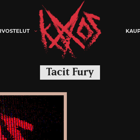
Kaaoszine
RVOSTELUT
KAU
Tacit Fury