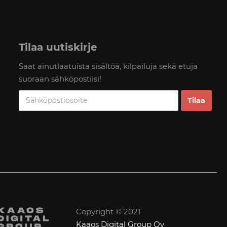
Tilaa uutiskirje
Saat ainutlaatuista sisältöä, kilpailuja sekä etuja
suoraan sähköpostiisi!
Copyright © 2021
Kaaos Digital Group Oy