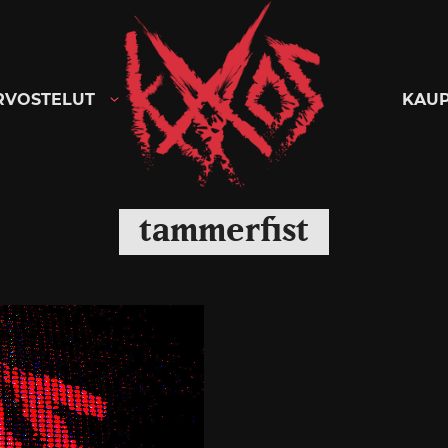
Kaaoszine
RVOSTELUT
KAU
tammerfist