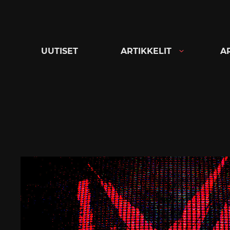
Siirry
suoraan
sisältöön
UUTISET
ARTIKKELIT
A