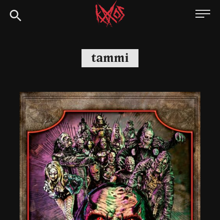
Siirry
Kaaoszine
suoraan
sisältöön
tammi