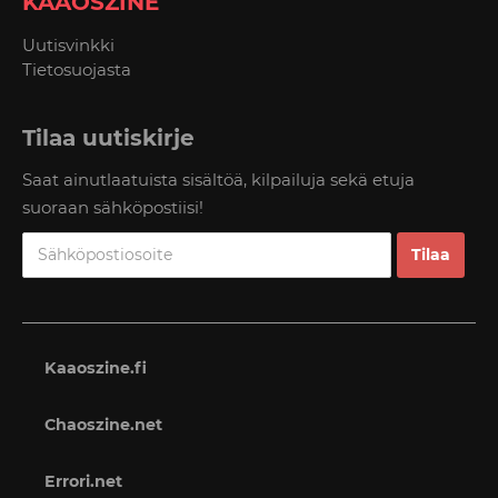
KAAOSZINE
Uutisvinkki
Tietosuojasta
Tilaa uutiskirje
Saat ainutlaatuista sisältöä, kilpailuja sekä etuja
suoraan sähköpostiisi!
Kaaoszine.fi
Chaoszine.net
Errori.net