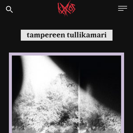
Siirry
Kaaoszine
suoraan
sisältöön
tampereen tullikamari