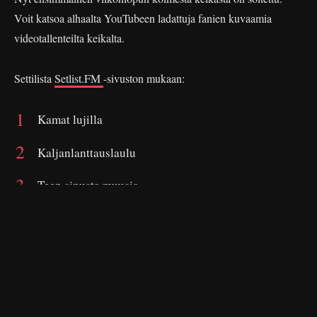
Voit katsoa alhaalta YouTubeen ladattuja fanien kuvaamia
videotallenteilta keikalta.
Settilista
Setlist.FM
-sivuston mukaan:
Kamat lujilla
Kaljanlanttauslaulu
Teen sinusta muusia
Akun tehdas
Pannaan pannaan
Pidetään ikävää
Rääväsuita ei haluta Suomeen