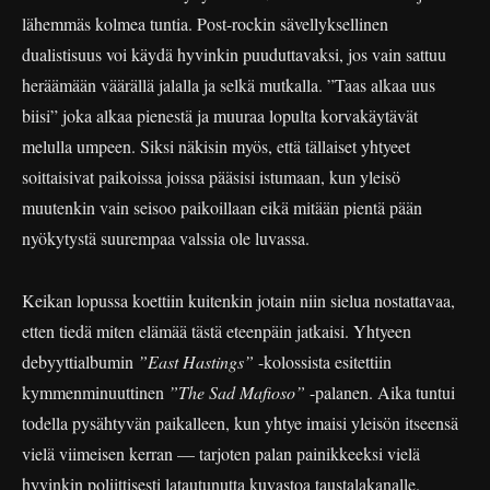
lähemmäs kolmea tuntia. Post-rockin sävellyksellinen
dualistisuus voi käydä hyvinkin puuduttavaksi, jos vain sattuu
heräämään väärällä jalalla ja selkä mutkalla. ”Taas alkaa uus
biisi” joka alkaa pienestä ja muuraa lopulta korvakäytävät
melulla umpeen. Siksi näkisin myös, että tällaiset yhtyeet
soittaisivat paikoissa joissa pääsisi istumaan, kun yleisö
muutenkin vain seisoo paikoillaan eikä mitään pientä pään
nyökytystä suurempaa valssia ole luvassa.
Keikan lopussa koettiin kuitenkin jotain niin sielua nostattavaa,
etten tiedä miten elämää tästä eteenpäin jatkaisi. Yhtyeen
debyyttialbumin
”East Hastings”
-kolossista esitettiin
kymmenminuuttinen
”The Sad Mafioso”
-palanen. Aika tuntui
todella pysähtyvän paikalleen, kun yhtye imaisi yleisön itseensä
vielä viimeisen kerran — tarjoten palan painikkeeksi vielä
hyvinkin poliittisesti latautunutta kuvastoa taustalakanalle.