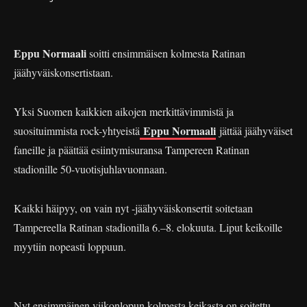
Eppu Normaali
soitti ensimmäisen kolmesta Ratinan
jäähyväiskonsertistaan.
Yksi Suomen kaikkien aikojen merkittävimmistä ja
Eppu Normaali
suosituimmista rock-yhtyeistä
jättää jäähyväiset
faneille ja päättää esiintymisuransa Tampereen Ratinan
stadionille 50-vuotisjuhlavuonnaan.
Kaikki häipyy, on vain nyt -jäähyväiskonsertit soitetaan
Tampereella Ratinan stadionilla 6.–8. elokuuta. Liput keikoille
myytiin nopeasti loppuun.
Nyt ensimmäinen viikonlopun kolmesta keikasta on soitettu.