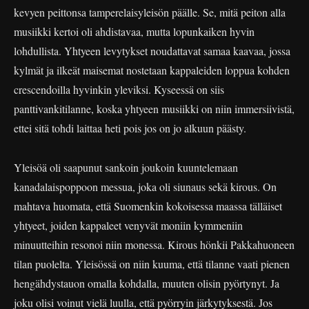
kevyen peittonsa tamperelaisyleisön päälle. Se, mitä peiton alla
musiikki kertoi oli ahdistavaa, mutta lopunkaiken hyvin
lohdullista. Yhtyeen levytykset noudattavat samaa kaavaa, jossa
kylmät ja ilkeät maisemat nostetaan kappaleiden loppua kohden
crescendoilla hyvinkin yleviksi. Kyseessä on siis
panttivankitilanne, koska yhtyeen musiikki on niin immersiivistä,
ettei sitä tohdi laittaa heti pois jos on jo alkuun päästy.
Yleisöä oli saapunut sankoin joukoin kuuntelemaan
kanadalaispoppoon messua, joka oli siunaus sekä kirous. On
mahtava huomata, että Suomenkin kokoisessa maassa tälläiset
yhtyeet, joiden kappaleet venyvät moniin kymmeniin
minuutteihin resonoi niin monessa. Kirous hönkii Pakkahuoneen
tilan puolelta. Yleisössä on niin kuuma, että tilanne vaati pienen
hengähdystauon omalla kohdalla, muuten olisin pyörtynyt. Ja
joku olisi voinut vielä luulla, että pyörryin järkytyksestä. Jos