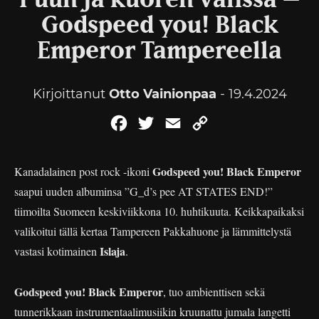
Puun ja kuoren välissä –
Godspeed you! Black
Emperor Tampereella
Kirjoittanut
Otto Vainionpaa
- 19.4.2024
Facebook
Twitter
Email
Copy
Link
Godspeed you! Black Emperor
Kanadalainen post rock -ikoni
saapui uuden albuminsa ”G_d’s pee AT STATES END!”
tiimoilta Suomeen keskiviikkona 10. huhtikuuta. Keikkapaikaksi
valikoitui tällä kertaa Tampereen Pakkahuone ja lämmittelystä
Islaja
vastasi kotimainen
.
Godspeed you! Black Emperor
, tuo ambienttisen sekä
tunnerikkaan instrumentaalimusiikin kruunattu jumala langetti