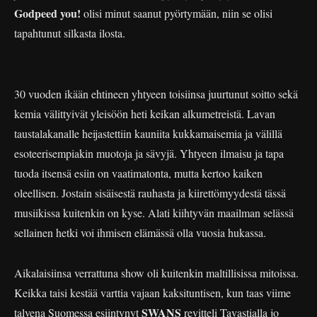
Godpeed you!
olisi minut saanut pyörtymään, niin se olisi
tapahtunut silkasta ilosta.
30 vuoden ikään ehtineen yhtyeen toisiinsa juurtunut soitto sekä
kemia välittyivät yleisöön heti keikan alkumetreistä. Lavan
taustalakanalle heijastettiin kauniita kukkamaisemia ja välillä
esoteerisempiakin muotoja ja sävyjä. Yhtyeen ilmaisu ja tapa
tuoda itsensä esiin on vaatimatonta, mutta kertoo kaiken
oleellisen. Jostain sisäisestä rauhasta ja kiirettömyydestä tässä
musiikissa kuitenkin on kyse. Alati kiihtyvän maailman selässä
sellainen hetki voi ihmisen elämässä olla vuosia hukassa.
Aikalaisiinsa verrattuna show oli kuitenkin maltillisissa mitoissa.
Keikka taisi kestää varttia vajaan kaksituntisen, kun taas viime
SWANS
talvena Suomessa esiintynyt
revitteli Tavastialla jo