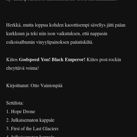
Herkkä, mutta loppua kohden kaoottisempi sävellys jätti palan
kurkkuun ja teki niin ison vaikutuksen, että nappasin
esikoisalbumin vinyylipainoksen paitatiskiltä.
Godspeed You! Black Emperor!
Kiitos
Kiitos post-rockin
eheyttävä voima!
Kirjoittanut: Otto Vainionpää
Settilista:
1. Hope Drone
2. Julkaisematon kappale
3. First of the Last Glaciers
4. Julkaisematon kappale