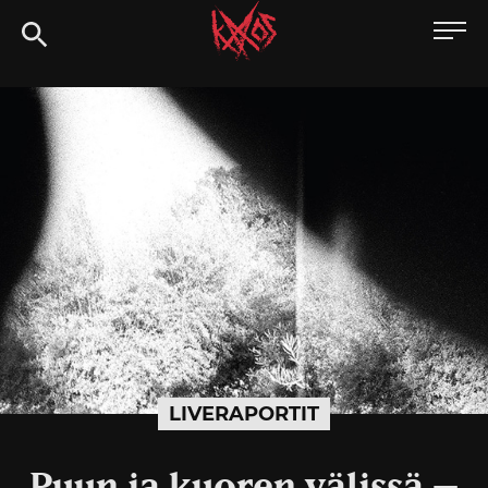
Siirry
Kaaoszine
suoraan
sisältöön
LIVERAPORTIT