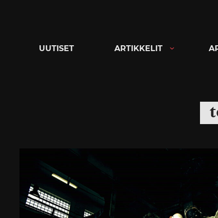
Siirry
suoraan
sisältöön
UUTISET
ARTIKKELIT
A
t