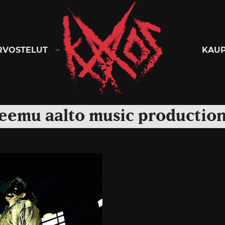
Kaaoszine
RVOSTELUT
KAU
eemu aalto music productio