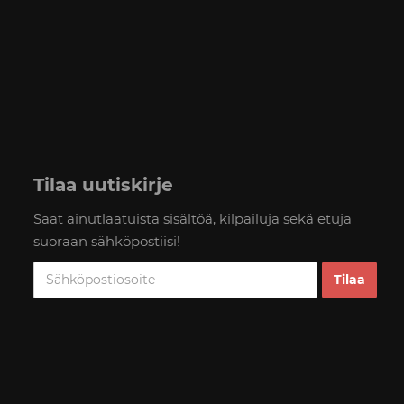
Tilaa uutiskirje
Saat ainutlaatuista sisältöä, kilpailuja sekä etuja
suoraan sähköpostiisi!