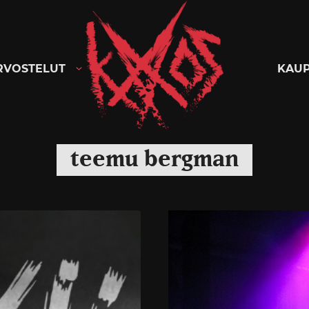
Kaaoszine
RVOSTELUT
KAU
teemu bergman