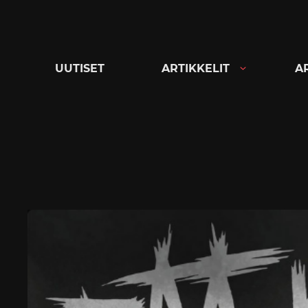
Siirry
suoraan
sisältöön
UUTISET
ARTIKKELIT
A