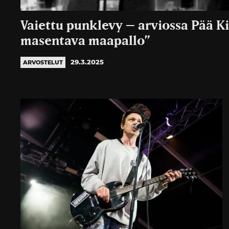
Vaiettu punklevy – arviossa Pää Ki
masentava maapallo”
29.3.2025
ARVOSTELUT