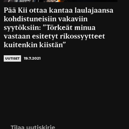
Pää Kii ottaa kantaa laulajaansa
kohdistuneisiin vakaviin
syytöksiin: ”Törkeät minua
vastaan esitetyt rikossyytteet
kuitenkin kiistän”
19.7.2021
UUTISET
Tilaa uutiskirje