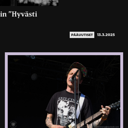
in ”Hyvästi
13.3.2025
PÄÄUUTISET