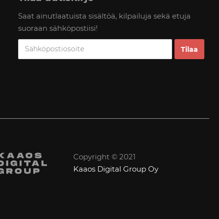
Saat ainutlaatuista sisältöä, kilpailuja sekä etuja
suoraan sähköpostiisi!
Copyright © 2021
Kaaos Digital Group Oy