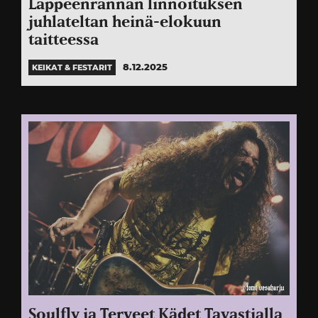
Lappeenrannan linnoituksen
juhlateltan heinä-elokuun
taitteessa
8.12.2025
KEIKAT & FESTARIT
Soulfly ja Terveet Kädet Tavastialla