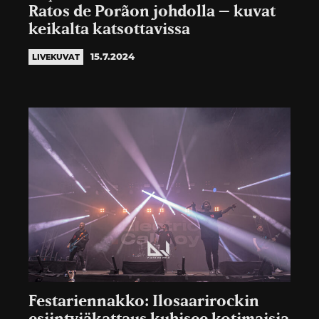
Ratos de Porãon johdolla – kuvat
keikalta katsottavissa
15.7.2024
LIVEKUVAT
Festariennakko: Ilosaarirockin