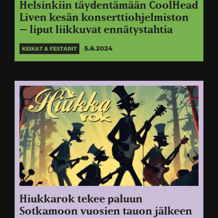
Helsinkiin täydentämään CoolHead
Liven kesän konserttiohjelmiston
– liput liikkuvat ennätystahtia
5.6.2024
KEIKAT & FESTARIT
Hiukkarok tekee paluun
Sotkamoon vuosien tauon jälkeen