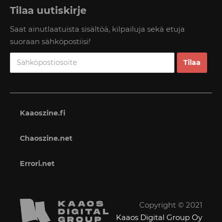
Tilaa uutiskirje
Saat ainutlaatuista sisältöä, kilpailuja sekä etuja
suoraan sähköpostiisi!
Kaaoszine.fi
Chaoszine.net
Errori.net
Copyright © 2021
Kaaos Digital Group Oy