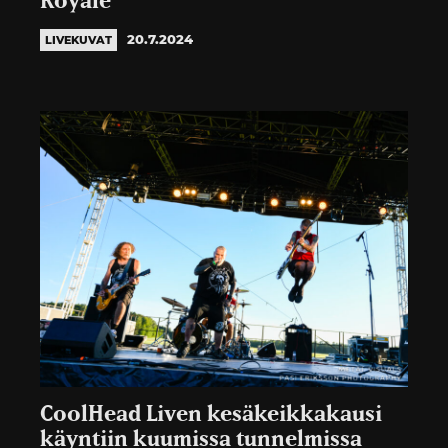
Royale
20.7.2024
LIVEKUVAT
CoolHead Liven kesäkeikkakausi
käyntiin kuumissa tunnelmissa