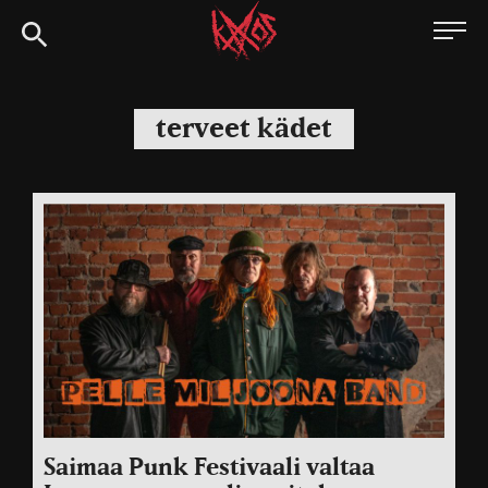
Siirry
Kaaoszine
suoraan
sisältöön
terveet kädet
Saimaa Punk Festivaali valtaa