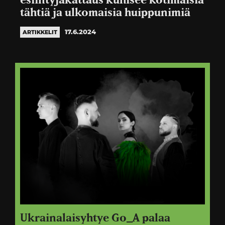
esiintyjäkattaus kuhisee kotimaisia
tähtiä ja ulkomaisia huippunimiä
17.6.2024
ARTIKKELIT
Ukrainalaisyhtye Go_A palaa