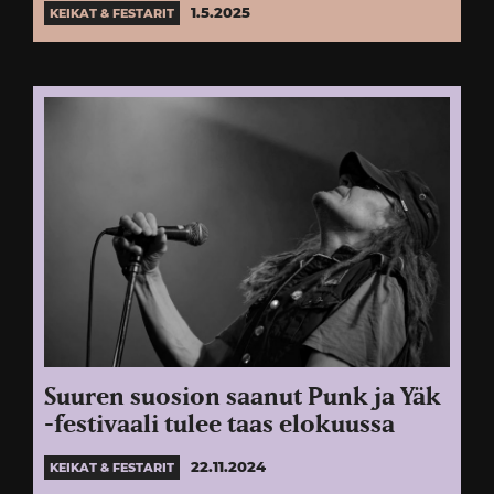
1.5.2025
KEIKAT & FESTARIT
Suuren suosion saanut Punk ja Yäk
-festivaali tulee taas elokuussa
22.11.2024
KEIKAT & FESTARIT