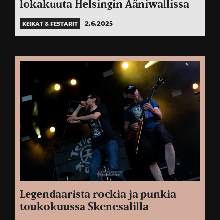
lokakuuta Helsingin Ääniwallissa
2.6.2025
KEIKAT & FESTARIT
Legendaarista rockia ja punkia
toukokuussa Skenesalilla