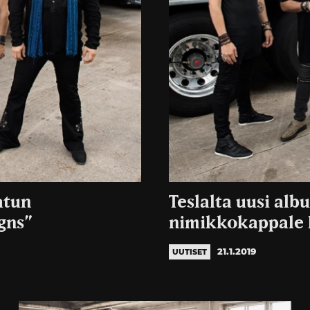
atun
Teslalta uusi alb
gns”
nimikkokappale 
21.1.2019
UUTISET