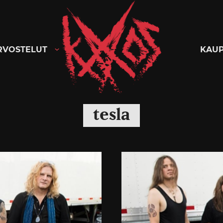
Kaaoszine
RVOSTELUT
KAU
tesla