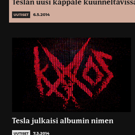
Teslan uusi kappale kuunneltaviss
6.5.2014
UUTISET
Tesla julkaisi albumin nimen
7.3.2014
UUTISET