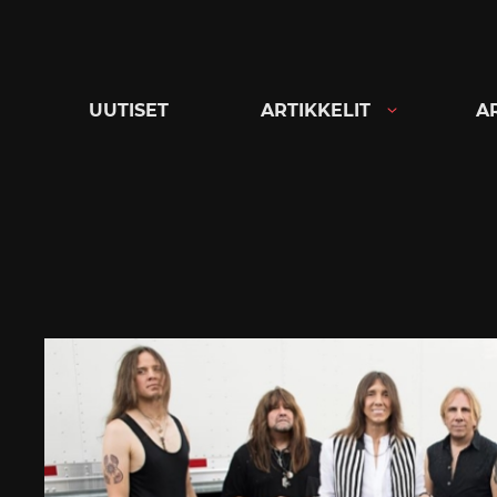
Siirry
suoraan
sisältöön
UUTISET
ARTIKKELIT
A