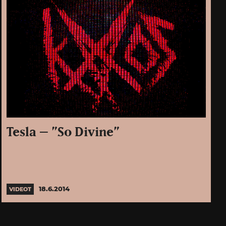
Tesla – ”So Divine”
18.6.2014
VIDEOT