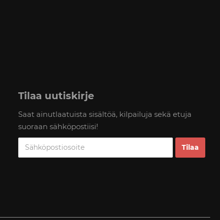
Tilaa uutiskirje
Saat ainutlaatuista sisältöä, kilpailuja sekä etuja
suoraan sähköpostiisi!