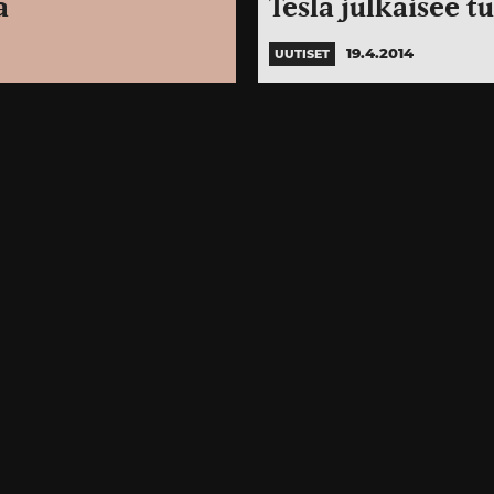
a
Tesla julkaisee 
19.4.2014
UUTISET