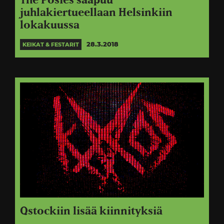
The Posies saapuu
juhlakiertueellaan Helsinkiin
lokakuussa
28.3.2018
KEIKAT & FESTARIT
Qstockiin lisää kiinnityksiä