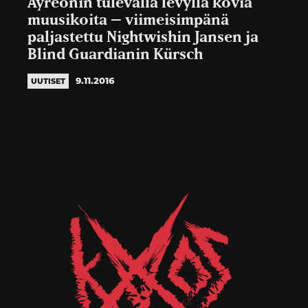
Ayreonin tulevalla levyllä kovia
muusikoita – viimeisimpänä
paljastettu Nightwishin Jansen ja
Blind Guardianin Kürsch
9.11.2016
UUTISET