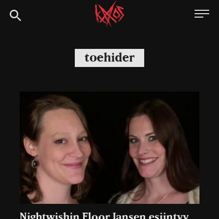
Siirry
Kaaoszine
suoraan
sisältöön
toehider
Nightwishin Floor Jansen esiintyy