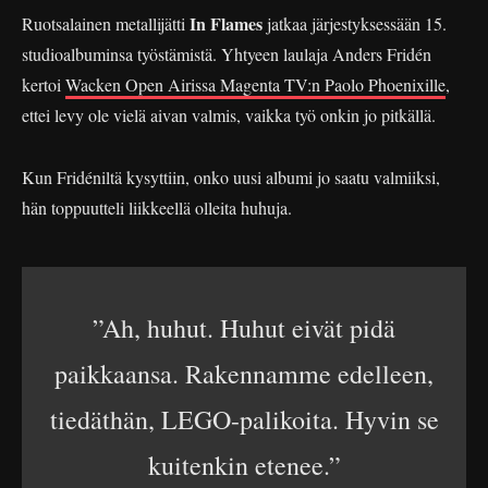
In Flames
Ruotsalainen metallijätti
jatkaa järjestyksessään 15.
studioalbuminsa työstämistä. Yhtyeen laulaja Anders Fridén
kertoi
Wacken Open Airissa Magenta TV:n Paolo Phoenixille
,
ettei levy ole vielä aivan valmis, vaikka työ onkin jo pitkällä.
Kun Fridéniltä kysyttiin, onko uusi albumi jo saatu valmiiksi,
hän toppuutteli liikkeellä olleita huhuja.
”Ah, huhut. Huhut eivät pidä
paikkaansa. Rakennamme edelleen,
tiedäthän, LEGO-palikoita. Hyvin se
kuitenkin etenee.”