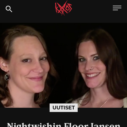
Siirry
Kaaoszine
suoraan
sisältöön
UUTISET