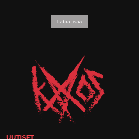
Lataa lisää
UUTISET