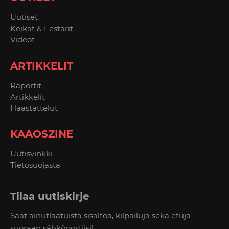
Uutiset
Keikat & Festarit
Videot
ARTIKKELIT
Raportit
Artikkelit
Haastattelut
KAAOSZINE
Uutisvinkki
Tietosuojasta
Tilaa uutiskirje
Saat ainutlaatuista sisältöä, kilpailuja sekä etuja
suoraan sähköpostiisi!