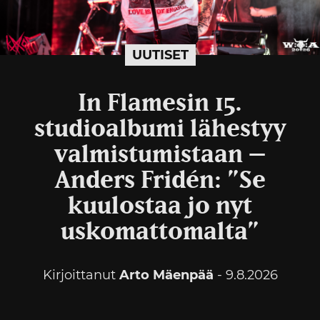
UUTISET
In Flamesin 15.
studioalbumi lähestyy
valmistumistaan –
Anders Fridén: ”Se
kuulostaa jo nyt
uskomattomalta”
Kirjoittanut
Arto Mäenpää
- 9.8.2026