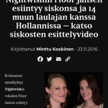
Nightwishin Floor Jansen
esiintyy siskonsa ja 14
muun laulajan kanssa
Hollannissa – katso
siskosten esittelyvideo
Kirjoittanut
Minttu Koskinen
- 23.11.2016
Facebook
Twitter
Email
Copy
Link
Kotimaisen
metalliyhtye
Nightwish
in
vokalisti Floor
Jansen esiintyy