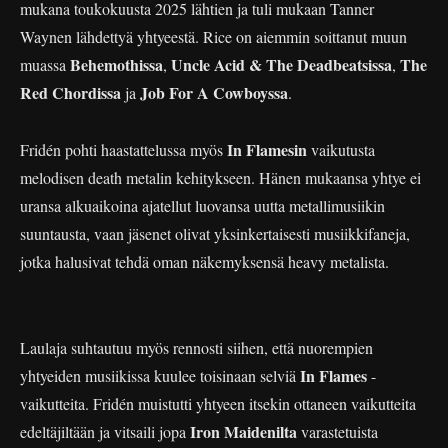
mukana toukokuusta 2025 lähtien ja tuli mukaan Tanner
Waynen lähdettyä yhtyeestä. Rice on aiemmin soittanut muun
Behemothissa
Uncle Acid & The Deadbeatsissa
The
muassa
,
,
Red Chordissa
Job For A Cowboyssa
ja
.
In Flamesin
Fridén pohti haastattelussa myös
vaikutusta
melodisen death metalin kehitykseen. Hänen mukaansa yhtye ei
uransa alkuaikoina ajatellut luovansa uutta metallimusiikin
suuntausta, vaan jäsenet olivat yksinkertaisesti musiikkifaneja,
jotka halusivat tehdä oman näkemyksensä heavy metalista.
Laulaja suhtautuu myös rennosti siihen, että nuorempien
In Flames
yhtyeiden musiikissa kuulee toisinaan selviä
-
vaikutteita. Fridén muistutti yhtyeen itsekin ottaneen vaikutteita
Iron Maidenilta
edeltäjiltään ja vitsaili jopa
varastetuista