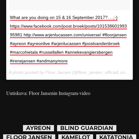
What are you doing on 15 & 16 September 2017?….;-)
https://www.facebook.com/joost.broek/posts/101538601993
95981 http://www.arjenlucassen.com/universe/ #floorjansen
#ayreon #ayreonlive #arjenlucassen #joostvandenbroek
#marcohietala #russellallen #annekevangiersbergen
#irenejansen #andmanymore
A photo posted by Floor Jansen (@floor_jansen_official) on
Nov 2
Uutiskuva: Floor Jansenin Instagram-video
AYREON
BLIND GUARDIAN
FLOOR JANSEN
KAMELOT
KATATONIA