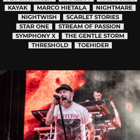
KAYAK
MARCO HIETALA
NIGHTMARE
NIGHTWISH
SCARLET STORIES
STAR ONE
STREAM OF PASSION
SYMPHONY X
THE GENTLE STORM
THRESHOLD
TOEHIDER