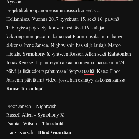
Ayreon
-
projektikokoonpanon ensimmäisissä konsertissa
Hollannissa. Vuonna 2017 syyskuun 15. sekä 16. päivinä
Tilburgissa järjestetyt konsertit esittävät 16 laulajan
kokoonpanon, jossa mukana ovat Floorin lisäksi mm. hänen
siskonsa Irene Jansen, Nightwishin basisti ja laulaja Marco
Symphony X
Katatonia
Hietala,
-yhtyeen Russen Allen sekä
n
Jonas Renkse. Lipunmyynti alkaa huomenna marraskuun 24.
päivä ja lisätiedot tapahtumaan löytyvät
täältä
. Katso Floor
Jansenin päivittämä video, jossa hän esiintyy siskonsa kanssa:
Konsertin laulajat
Floor Jansen – Nightwish
Russell Allen – Symphony X
Threshold
Damian Wilson –
Blind Guardian
Hansi Kürsch –