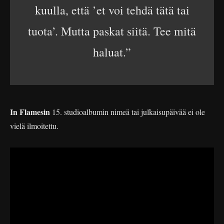
kuulla, että ’et voi tehdä tätä tai
tuota’. Mutta paskat siitä. Tee mitä
haluat.”
In Flamesin
15. studioalbumin nimeä tai julkaisupäivää ei ole
vielä ilmoitettu.