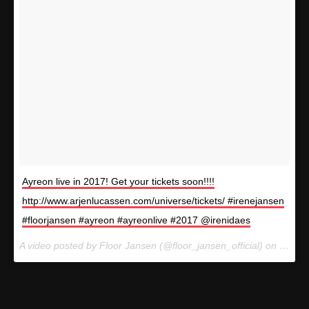
Ayreon live in 2017! Get your tickets soon!!!!
http://www.arjenlucassen.com/universe/tickets/ #irenejansen
#floorjansen #ayreon #ayreonlive #2017 @irenidaes
A video posted by Floor Jansen (@floor_jansen_official) on
Nov 22