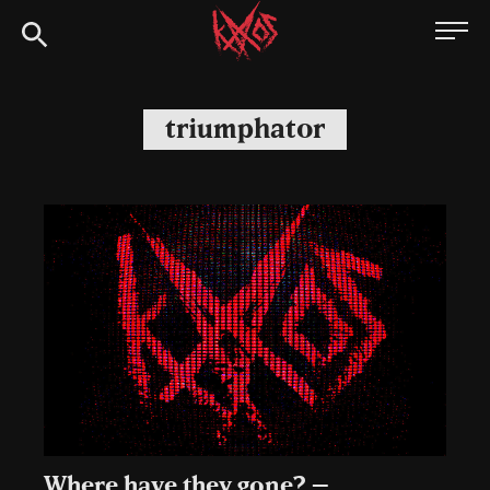
Siirry
Kaaoszine
suoraan
sisältöön
triumphator
Where have they gone? –