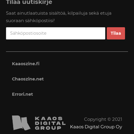
Tilaa uutiskirje
Saat ainutlaatuista sisältöä, kilpailuja sekä etuja
suoraan sähköpostiisi!
Kaaoszine.fi
Chaoszine.net
Errori.net
Copyright © 2021
Kaaos Digital Group Oy