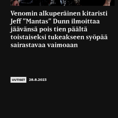
Venomin alkuperäinen kitaristi
Jeff ”Mantas” Dunn ilmoittaa
jäävänsä pois tien päältä
toistaiseksi tukeakseen syöpää
sairastavaa vaimoaan
28.8.2023
UUTISET