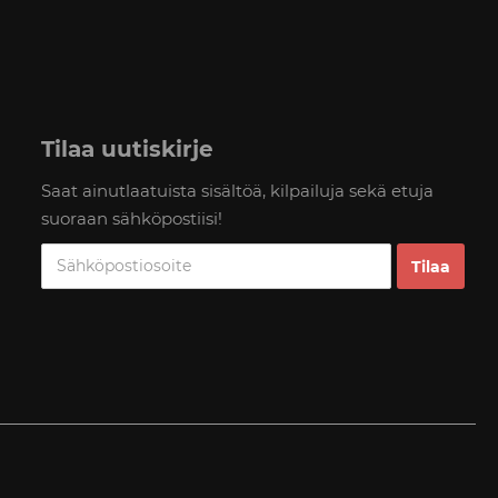
Tilaa uutiskirje
Saat ainutlaatuista sisältöä, kilpailuja sekä etuja
suoraan sähköpostiisi!