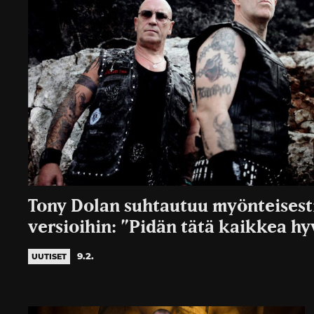
Tony Dolan suhtautuu myönteisest
versioihin: ”Pidän tätä kaikkea hy
9.2.
UUTISET