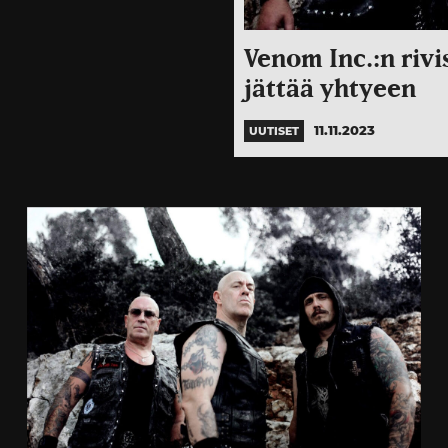
Venom Inc.:n rivi
jättää yhtyeen
11.11.2023
UUTISET