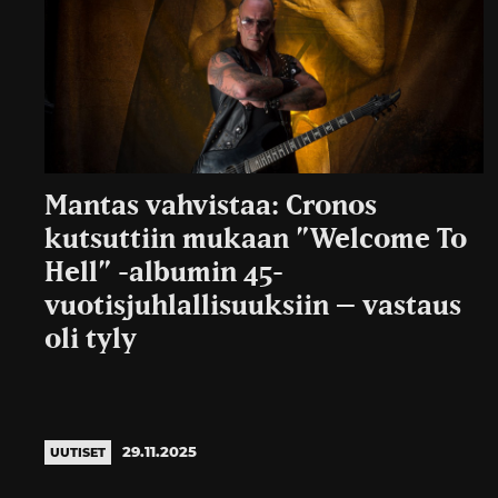
Mantas vahvistaa: Cronos
kutsuttiin mukaan ”Welcome To
Hell” -albumin 45-
vuotisjuhlallisuuksiin – vastaus
oli tyly
29.11.2025
UUTISET