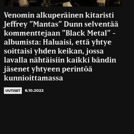
Venomin alkuperäinen kitaristi
Jeffrey ”Mantas” Dunn selventää
kommenttejaan ”Black Metal” -
albumista: Haluaisi, että yhtye
soittaisi yhden keikan, jossa
lavalla nähtäisiin kaikki bändin
jäsenet yhtyeen perintöä
kunnioittamassa
6.10.2022
UUTISET