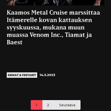
Kaamos Metal Cruise marssittaa
Itämerelle kovan kattauksen
syyskuussa, mukana muun
muassa Venom Inc., Tiamat ja
Baest
14.3.2023
KEIKAT & FESTARIT
Artikkelien
1
2
Seuraava
sivutus