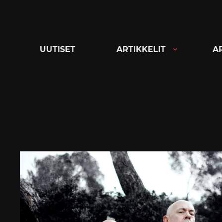
Siirry
suoraan
sisältöön
UUTISET
ARTIKKELIT
A