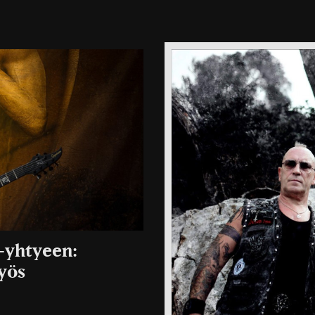
 -yhtyeen:
yös