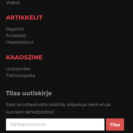
Videot
ARTIKKELIT
Raportit
Artikkelit
Haastattelut
KAAOSZINE
Uutisvinkki
Tietosuojasta
Tilaa uutiskirje
Saat ainutlaatuista sisältöä, kilpailuja sekä etuja
suoraan sähköpostiisi!