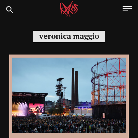
Siirry
Kaaoszine
suoraan
sisältöön
veronica maggio