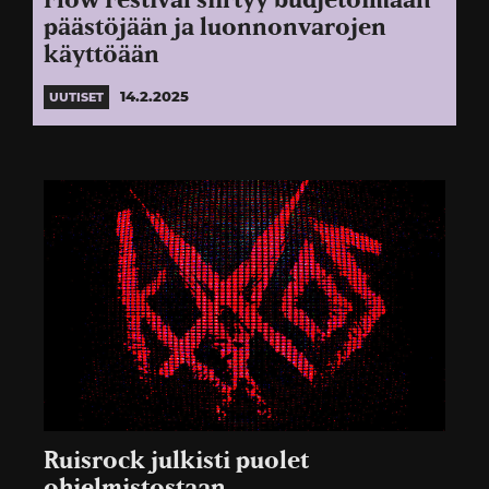
Flow Festival siirtyy budjetoimaan
päästöjään ja luonnonvarojen
käyttöään
14.2.2025
UUTISET
Ruisrock julkisti puolet
ohjelmistostaan