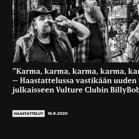
”Karma, karma, karma, karma, k
– Haastattelussa vastikään uuden
julkaisseen Vulture Clubin BillyBo
16.8.2020
HAASTATTELUT