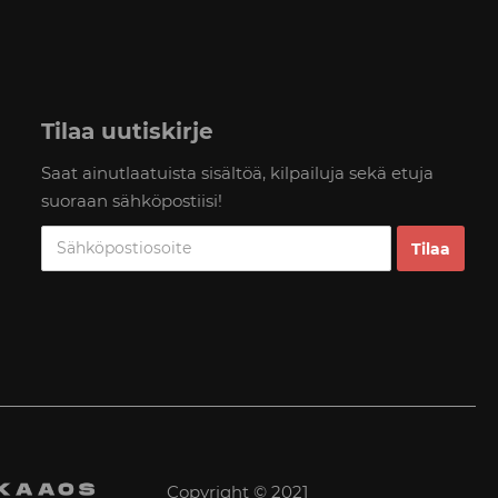
Tilaa uutiskirje
Saat ainutlaatuista sisältöä, kilpailuja sekä etuja
suoraan sähköpostiisi!
Copyright © 2021