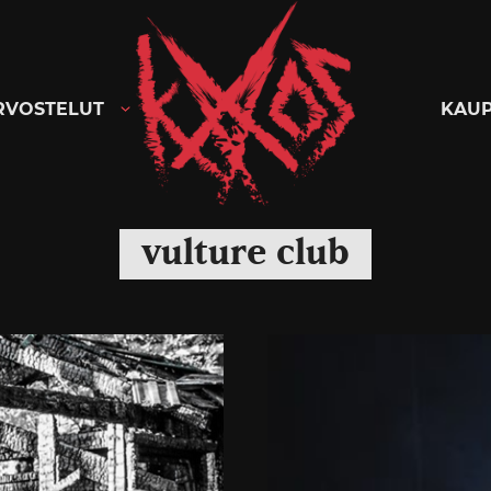
Kaaoszine
RVOSTELUT
KAU
vulture club