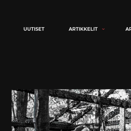
Siirry
suoraan
sisältöön
UUTISET
ARTIKKELIT
A