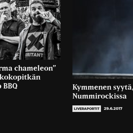
arma chameleon”
 kokopitkän
b BBQ
Kymmenen syytä, m
Nummirockissa
29.6.2017
LIVERAPORTIT