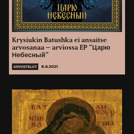
Krysiukin Batushka ei ansaitse
arvosanaa – arviossa EP ”Царю
Небесный”
8.6.2021
ARVOSTELUT