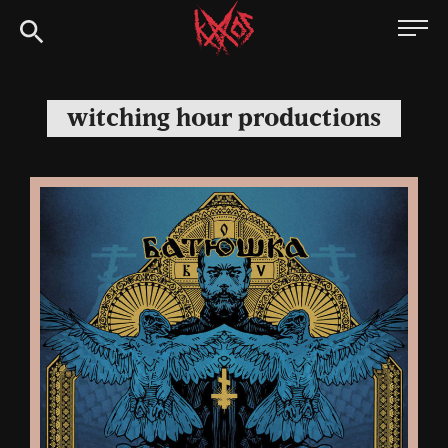
Siirry
Kaaoszine
suoraan
sisältöön
witching hour productions