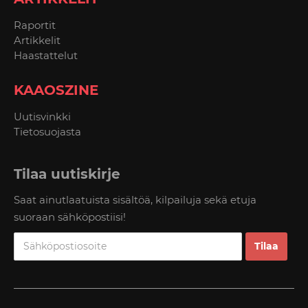
Raportit
Artikkelit
Haastattelut
KAAOSZINE
Uutisvinkki
Tietosuojasta
Tilaa uutiskirje
Saat ainutlaatuista sisältöä, kilpailuja sekä etuja
suoraan sähköpostiisi!