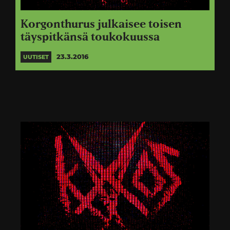
Korgonthurus julkaisee toisen
täyspitkänsä toukokuussa
23.3.2016
UUTISET