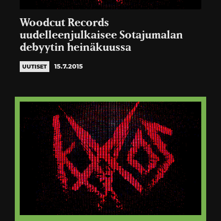
Woodcut Records
uudelleenjulkaisee Sotajumalan
debyytin heinäkuussa
15.7.2015
UUTISET