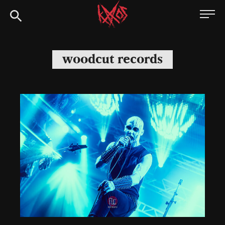
Siirry
Kaaoszine
suoraan
sisältöön
woodcut records