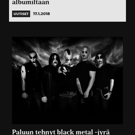
albumiltaan
17.1.2018
UUTISET
Paluun tehnyt black metal -jyrä