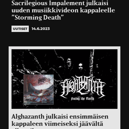
Sacrilegious Impalement julkaisi
uuden musiikkivideon kappaleelle
”Storming Death”
14.6.2023
UUTISET
Alghazanth julkaisi ensimmäisen
kappaleen viimeiseksi jäävältä