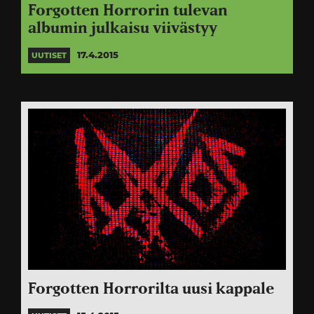
Forgotten Horrorin tulevan
albumin julkaisu viivästyy
17.4.2015
UUTISET
Forgotten Horrorilta uusi kappale