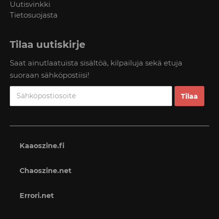
Uutisvinkki
Tietosuojasta
Tilaa uutiskirje
Saat ainutlaatuista sisältöä, kilpailuja sekä etuja
suoraan sähköpostiisi!
Kaaoszine.fi
Chaoszine.net
Errori.net