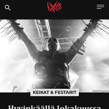
Siirry
Kaaoszine
suoraan
sisältöön
KEIKAT & FESTARIT