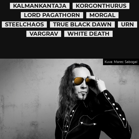
KALMANKANTAJA
KORGONTHURUS
LORD PAGATHORN
MORGAL
STEELCHAOS
TRUE BLACK DAWN
URN
VARGRAV
WHITE DEATH
Kuva: Marec Sabogal