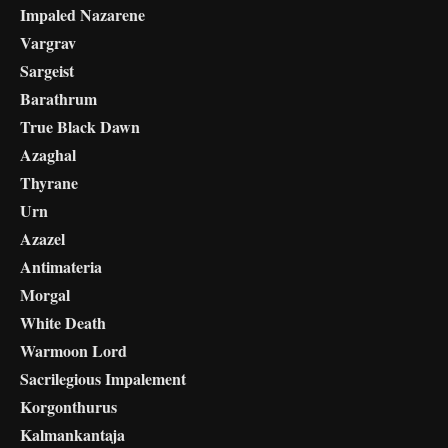
Impaled Nazarene
Vargrav
Sargeist
Barathrum
True Black Dawn
Azaghal
Thyrane
Urn
Azazel
Antimateria
Morgal
White Death
Warmoon Lord
Sacrilegious Impalement
Korgonthurus
Kalmankantaja