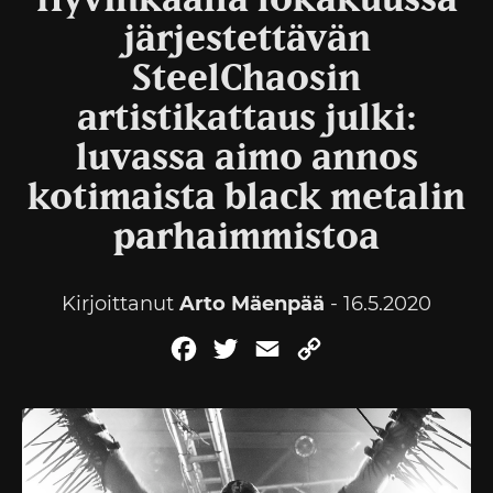
Hyvinkäällä lokakuussa
järjestettävän
SteelChaosin
artistikattaus julki:
luvassa aimo annos
kotimaista black metalin
parhaimmistoa
Kirjoittanut
Arto Mäenpää
- 16.5.2020
Facebook
Twitter
Email
Copy
Link