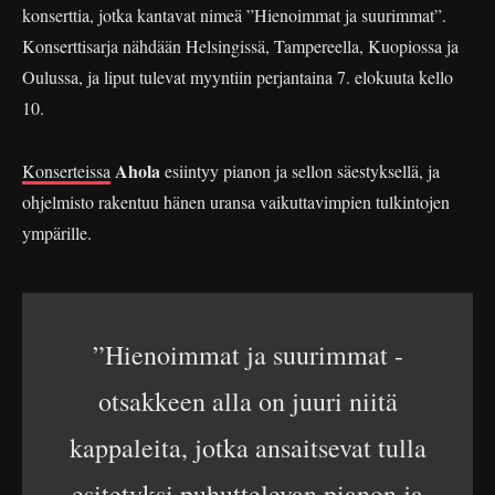
konserttia, jotka kantavat nimeä ”Hienoimmat ja suurimmat”.
Konserttisarja nähdään Helsingissä, Tampereella, Kuopiossa ja
Oulussa, ja liput tulevat myyntiin perjantaina 7. elokuuta kello
10.
Ahola
Konserteissa
esiintyy pianon ja sellon säestyksellä, ja
ohjelmisto rakentuu hänen uransa vaikuttavimpien tulkintojen
ympärille.
”Hienoimmat ja suurimmat -
otsakkeen alla on juuri niitä
kappaleita, jotka ansaitsevat tulla
esitetyksi puhuttelevan pianon ja