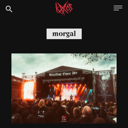
Siirry
Kaaoszine
suoraan
sisältöön
morgal