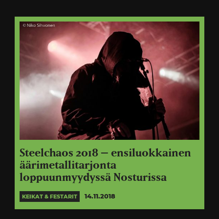
Steelchaos 2018 – ensiluokkainen
äärimetallitarjonta
loppuunmyydyssä Nosturissa
14.11.2018
KEIKAT & FESTARIT