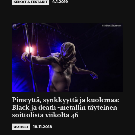
4.1.2019
KEIKAT & FESTARIT
Pimeyttä, synkkyyttä ja kuolemaa:
Black ja death -metallin täyteinen
soittolista viikolta 46
18.11.2018
UUTISET