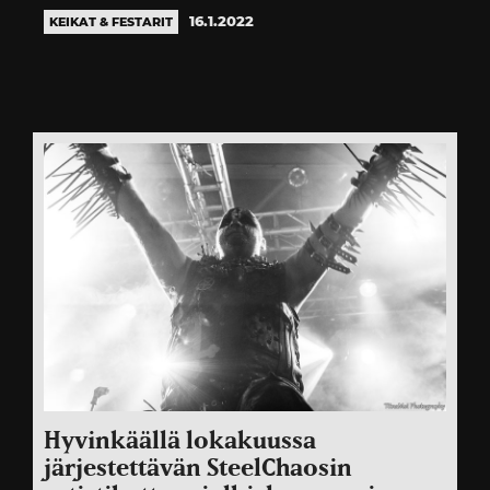
16.1.2022
KEIKAT & FESTARIT
Hyvinkäällä lokakuussa
järjestettävän SteelChaosin