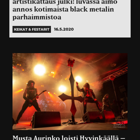
artistikattaus julki: luvassa aimo
annos kotimaista black metalin
parhaimmistoa
16.5.2020
KEIKAT & FESTARIT
Musta Aurinko loisti Hyvinkäällä –